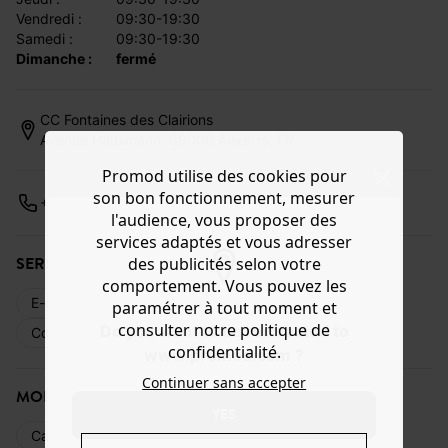
vendredi :
09:30-19:30
samedi :
09:30-19:30
dimanche :
fermé
CC Fontaines des Clairions
Avenue Hausmann, 89000 Auxerre, FR
Promod utilise des cookies pour
son bon fonctionnement, mesurer
+33379270000
l'audience, vous proposer des
services adaptés et vous adresser
SERVICES DISPONIBLES
des publicités selon votre
comportement. Vous pouvez les
E-réservation
Livraison web
Retours
paramétrer à tout moment et
consulter notre politique de
Do you want to be redirected to
Commande en magasin
Cartes cadeaux
confidentialité.
www.promod.com ?
Continuer sans accepter
MODE DE PAIEMENT
YES
Carte bancaire
Espèces
Cartes cadeaux