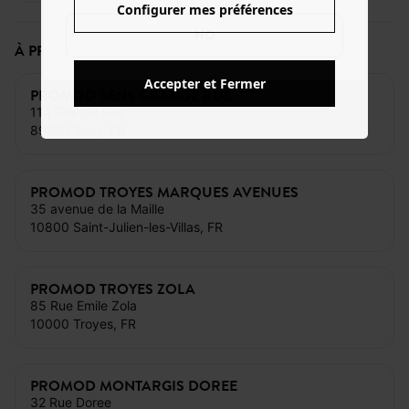
Configurer mes préférences
NO
À PROXIMITÉ DE CE MAGASIN
Accepter et Fermer
PROMOD SENS GRANDE RUE
114 Grande Rue
89100 Sens, FR
PROMOD TROYES MARQUES AVENUES
35 avenue de la Maille
10800 Saint-Julien-les-Villas, FR
PROMOD TROYES ZOLA
85 Rue Emile Zola
10000 Troyes, FR
PROMOD MONTARGIS DOREE
32 Rue Doree