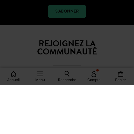
S'ABONNER
REJOIGNEZ LA
COMMUNAUTÉ
Accueil
Menu
Recherche
Compte
Panier
FACEBOOK
INSTAGRAM
TIKTOK
PINTEREST
YOUTUBE
SPOTIFY