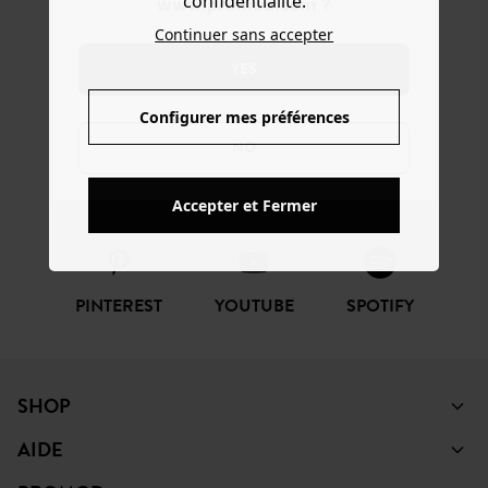
confidentialité.
www.promod.com ?
REJOIGNEZ LA
Continuer sans accepter
COMMUNAUTÉ
YES
Configurer mes préférences
NO
FACEBOOK
INSTAGRAM
TIKTOK
Accepter et Fermer
PINTEREST
YOUTUBE
SPOTIFY
SHOP
AIDE