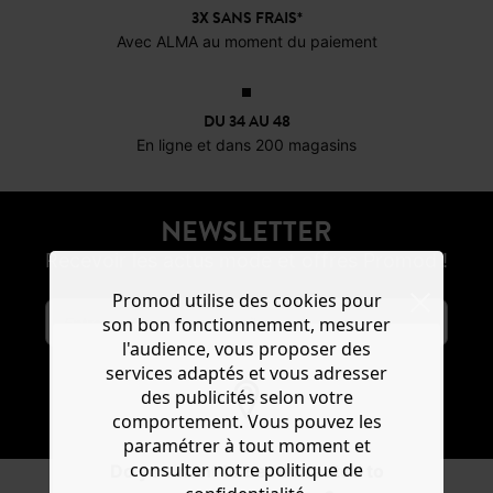
3X SANS FRAIS*
Avec ALMA au moment du paiement
DU 34 AU 48
En ligne et dans 200 magasins
NEWSLETTER
Recevoir les actus mode et offres Promod !
Promod utilise des cookies pour
son bon fonctionnement, mesurer
l'audience, vous proposer des
services adaptés et vous adresser
des publicités selon votre
S'ABONNER
comportement. Vous pouvez les
paramétrer à tout moment et
consulter notre politique de
Do you want to be redirected to