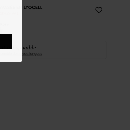
ÉVASÉE EN LYOCELL
20%
29,99 €
:
Rose
it indisponible
ensemble des robes longues