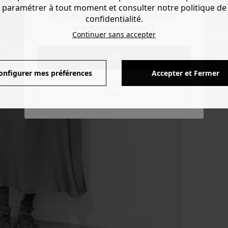
paramétrer à tout moment et consulter notre politique de
ROBE 
Do you want to be redirected to
confidentialité.
23,99 €
-
www.promod.com ?
Continuer sans accepter
Couleur 
YES
onfigurer mes préférences
Accepter et Fermer
Produ
NO
Voir l'