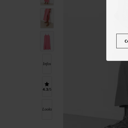
C
Infos
4.3
Looks