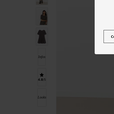
C
Infos
4.8
Looks