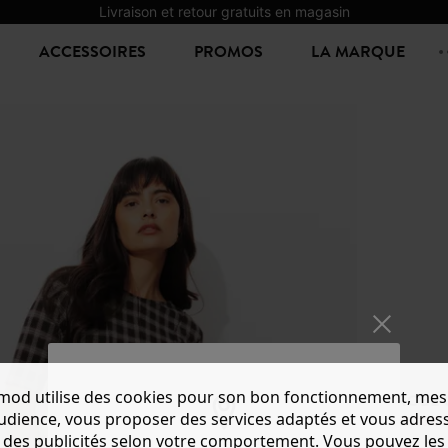
Livraison et retour gratuits en magasin
ACCESSOIRES
PROMOS
LA MARQUE
mod utilise des cookies pour son bon fonctionnement, mes
ROBE 
audience, vous proposer des services adaptés et vous adres
20,00 €
4
des publicités selon votre comportement. Vous pouvez les