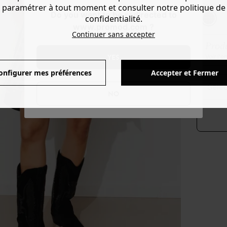
Couleur 
paramétrer à tout moment et consulter notre politique de
Do you want to be redirected to
confidentialité.
www.promod.com ?
Continuer sans accepter
Produ
YES
Voir l'
onfigurer mes préférences
Accepter et Fermer
séle
NO