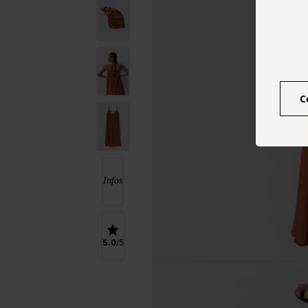
C
Infos
5.0