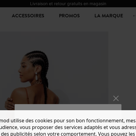
Livraison et retour gratuits en magasin
ACCESSOIRES
PROMOS
LA MARQUE
mod utilise des cookies pour son bon fonctionnement, mes
ROBE 
audience, vous proposer des services adaptés et vous adres
22,00 €
5
des publicités selon votre comportement. Vous pouvez les