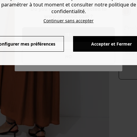
Couleur 
paramétrer à tout moment et consulter notre politique de
Do you want to be redirected to
confidentialité.
www.promod.com ?
Continuer sans accepter
Produ
YES
Voir l'
onfigurer mes préférences
Accepter et Fermer
séle
NO