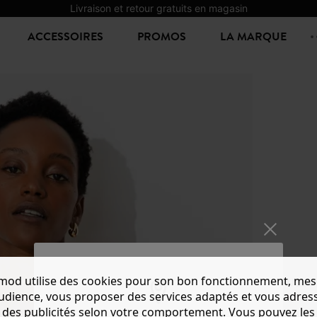
Livraison et retour gratuits en magasin
ACCESSOIRES
PROMOS
LA MARQUE
mod utilise des cookies pour son bon fonctionnement, mes
PULL 
audience, vous proposer des services adaptés et vous adres
14,99 €
-
des publicités selon votre comportement. Vous pouvez les