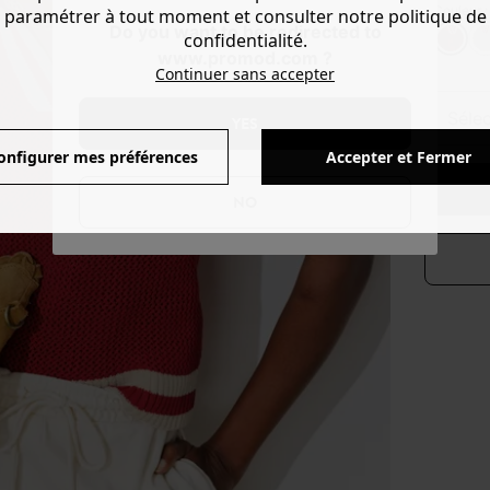
Couleur 
paramétrer à tout moment et consulter notre politique de
Do you want to be redirected to
confidentialité.
www.promod.com ?
Continuer sans accepter
séle
YES
onfigurer mes préférences
Accepter et Fermer
NO