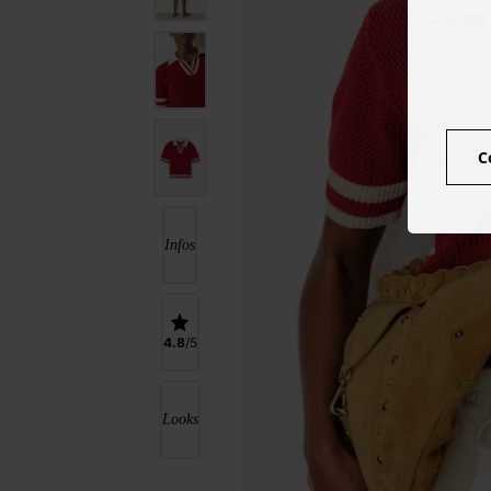
C
Infos
4.8
Looks