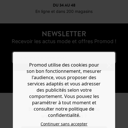
DU 34 AU 48
En ligne et dans 200 magasins
NEWSLETTER
Recevoir les actus mode et offres Promod !
Promod utilise des cookies pour
son bon fonctionnement, mesurer
l'audience, vous proposer des
S'ABONNER
services adaptés et vous adresser
des publicités selon votre
comportement. Vous pouvez les
paramétrer à tout moment et
REJOIGNEZ LA
consulter notre politique de
Do you want to be redirected to
confidentialité.
COMMUNAUTÉ
www.promod.com ?
Continuer sans accepter