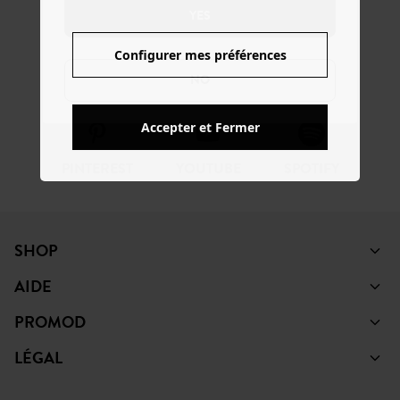
YES
Configurer mes préférences
FACEBOOK
INSTAGRAM
TIKTOK
NO
Accepter et Fermer
PINTEREST
YOUTUBE
SPOTIFY
SHOP
AIDE
PROMOD
LÉGAL