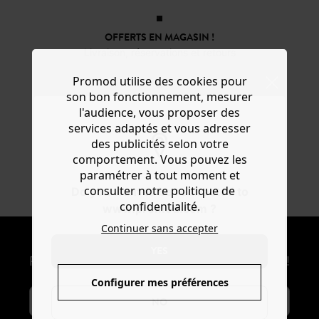
OFFERTS EN MAGASIN !
Livraison, réservations et retours
Promod utilise des cookies pour
son bon fonctionnement, mesurer
3X SANS FRAIS*
l'audience, vous proposer des
Avec ALMA au moment du paiement
services adaptés et vous adresser
des publicités selon votre
comportement. Vous pouvez les
DU 34 AU 48
paramétrer à tout moment et
En ligne et dans 200 magasins
consulter notre politique de
Do you want to be redirected to
confidentialité.
www.promod.com ?
Continuer sans accepter
NEWSLETTER
YES
Recevoir les actus mode et offres Promod !
Configurer mes préférences
NO