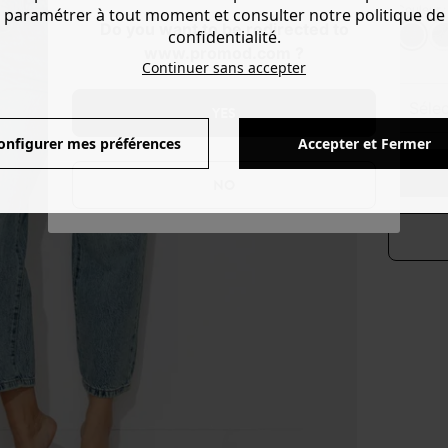
Couleur 
paramétrer à tout moment et consulter notre politique de
Do you want to be redirected to
confidentialité.
www.promod.com ?
Continuer sans accepter
séle
YES
onfigurer mes préférences
Accepter et Fermer
NO