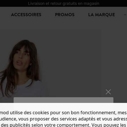
Livraison et retour gratuits en magasin
ACCESSOIRES
PROMOS
LA MARQUE
mod utilise des cookies pour son bon fonctionnement, mes
JEAN 
audience, vous proposer des services adaptés et vous adres
39,99 €
des publicités selon votre comportement. Vous pouvez les