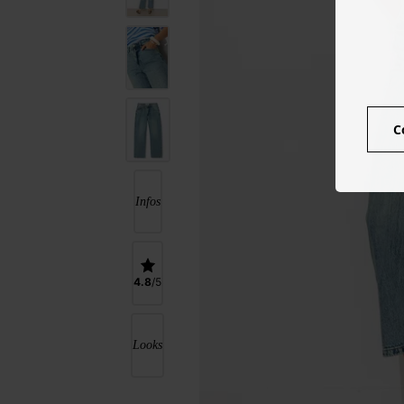
C
Infos
4.8
Looks