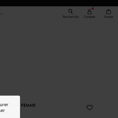
Recherche
Compte
Panier
urer
DROIT 7/8È FEMME
ser