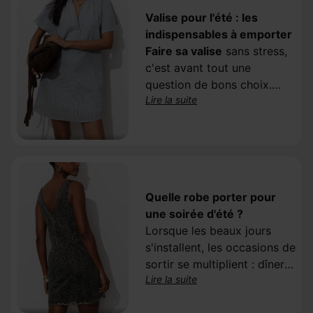
Valise pour l'été : les
indispensables à emporter
Faire sa valise
sans stress,
c'est avant tout une
question de bons choix.
Lire la suite
Plutôt que de tout
emporter, misez sur des
pièces polyvalentes
, des
matières pratiques et
quelques accessoires
malins. Découvrez nos
Quelle robe porter pour
conseils pour composer un
une soirée d'été ?
bagage léger
, sans rien
Lorsque les beaux jours
sacrifier au style, avec les
s'installent, les occasions de
indispensables Promod.
sortir se multiplient : dîner
Lire la suite
en terrasse, soirée entre