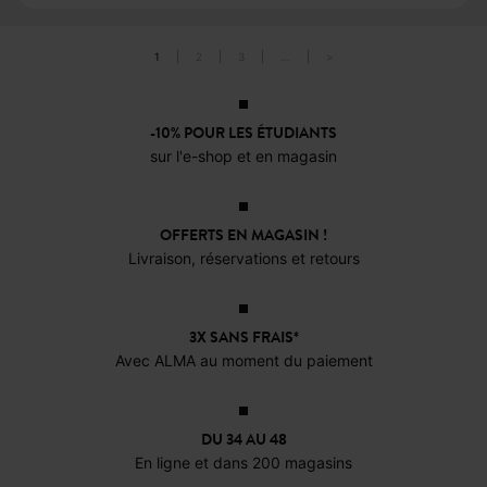
amis, mariage ou
événement en plein air. Pour
profiter pleinement de ces
moments,
le choix de la
1
2
3
...
>
robe de soirée d'été
est
essentiel
. Coupe, matière,
couleur et accessoires
-10% POUR LES ÉTUDIANTS
sur l'e-shop et en magasin
permettent de créer une
tenue à la fois élégante,
confortable et adaptée à la
OFFERTS EN MAGASIN !
saison.
Livraison, réservations et retours
3X SANS FRAIS*
Avec ALMA au moment du paiement
DU 34 AU 48