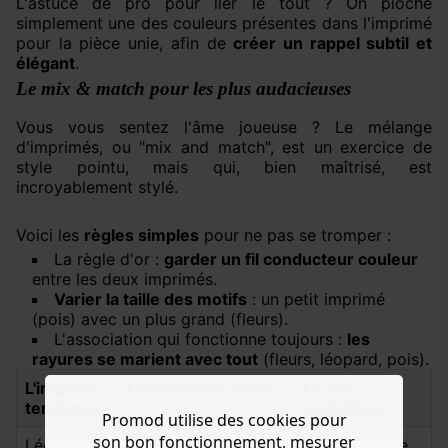
L'astuce de pro pour lier le tout ? On pioche
simplement une des couleurs présentes dans l'imprimé
pour la pièce unie, afin de
créer un rappel subtil et
élégant
.
Le mix & match pour les plus audacieuses
Vous vous sentez l'âme joueuse ? Le mélange
d'imprimés, ou "mix and match", est un exercice de
style pointu, mais qui, bien maîtrisé, est
incroyablement stylé.
Voici les
règles simples
pour ne pas se tromper :
La règle d'or :
garder un fil conducteur couleur
entre les deux imprimés.
Varier la taille des motifs
: un petit imprimé
(pois) avec un plus grand (fleurs).
L'association qui fonctionne toujours :
les
rayures se marient avec tout
(fleurs, léopard, pois).
L'imprimé
L'association facile
Le mix
tendance
audacieux
Promod utilise des cookies pour
son bon fonctionnement, mesurer
Léopard
Un jean brut +
Une marinière