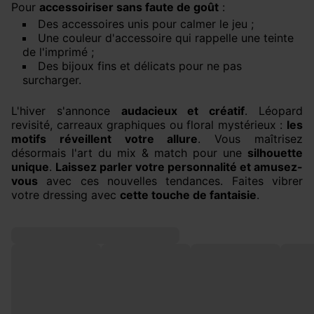
Pour
accessoiriser sans faute de goût
:
Des accessoires unis pour calmer le jeu ;
Une couleur d'accessoire qui rappelle une teinte
de l'imprimé ;
Des bijoux fins et délicats pour ne pas
surcharger.
L'hiver s'annonce
audacieux et créatif
. Léopard
revisité, carreaux graphiques ou floral mystérieux :
les
motifs réveillent votre allure
. Vous maîtrisez
désormais l'art du mix & match pour une
silhouette
unique
.
Laissez parler votre personnalité et amusez-
vous
avec ces nouvelles tendances. Faites vibrer
votre dressing avec
cette touche de fantaisie
.
NOS CLIENTES SONT LOVE LOVE!
Blouse fleurie
Robe longue
Robe-débardeur
Top dét
manches ballon
volantée Femme
unie Femme
dentel
35,99 €
59,99 €
29,99 €
19,99 