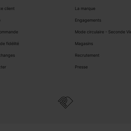
Le bandeau
e client
La marque
opard pour en faire un bandeau, puis posez-le sur votre tête et nouez 
La pirate
e
Engagements
 foulard en triangle, puis posez-le sur votre tête et nouez les 2 coins 
commande
Mode circulaire - Seconde Vi
Alors, prêtes à adopter l’écharpe léopard ?
e fidélité
Magasins
échanges
Recrutement
ter
Presse