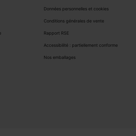
Données personnelles et cookies
les 2 pans dans la nuque.
Conditions générales de vente
dans la nuque.
e
Rapport RSE
Accessibilité : partiellement conforme
Nos emballages