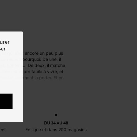
urer
ser
 carrément pourquoi. De une, il
treet, bohème… De deux, il matche
elle est hyper facile à vivre, et
s montre comment la porter. Et on
z-le avec un pull léopard et des
unité et renforcer le côté graou !
DU 34 AU 48
 ;)
ent
En ligne et dans 200 magasins