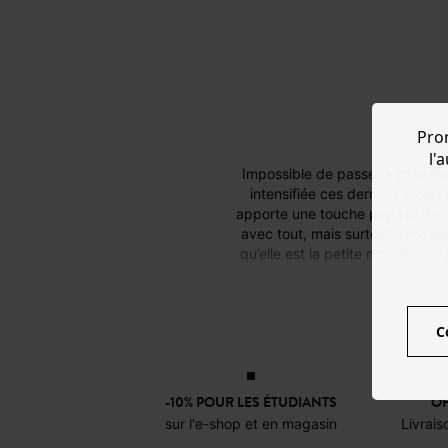
Pro
l'
Impossible de passer à côté de cette trend qui met tout le monde d’accord depuis quelques années, et qui s’est encore un peu plus
intensifiée ces derniers mois :
apporte une touche peps et audac
avec tout, mais surtout avec les
qu’elle est la petite note trend
C
De l’audace avec un outfit tota
sneakers. La touche finale : un f
-10% POUR LES ÉTUDIANTS
OF
Vo
sur l'e-shop et en magasin
Livrais