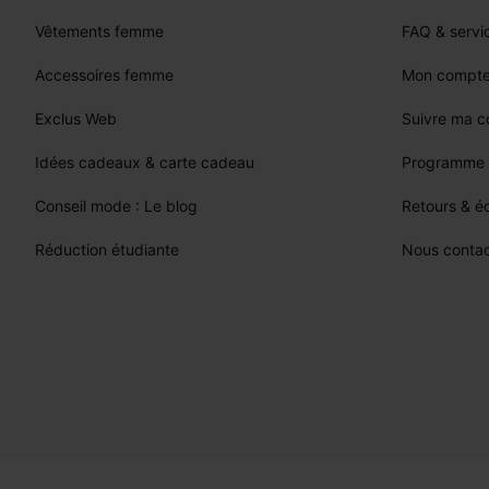
Vêtements femme
FAQ & servic
Pliez votre foulard lé
Accessoires femme
Mon compt
Pliez votre
Exclus Web
Suivre ma 
Idées cadeaux & carte cadeau
Programme d
Conseil mode : Le blog
Retours & 
Réduction étudiante
Nous contac