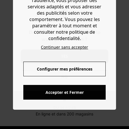
l'audience, vous proposer des
services adaptés et vous adresser
des publicités selon votre
comportement. Vous pouvez les
paramétrer à tout moment et
-10% POUR LES ÉTUDIANTS
consulter notre politique de
Do you want to be redirected to
sur l'e-shop et en magasin
confidentialité.
www.promod.com ?
Continuer sans accepter
OFFERTS EN MAGASIN !
YES
Livraison, réservations et retours
Configurer mes préférences
NO
3X SANS FRAIS*
Avec ALMA au moment du paiement
Accepter et Fermer
DU 34 AU 48
En ligne et dans 200 magasins