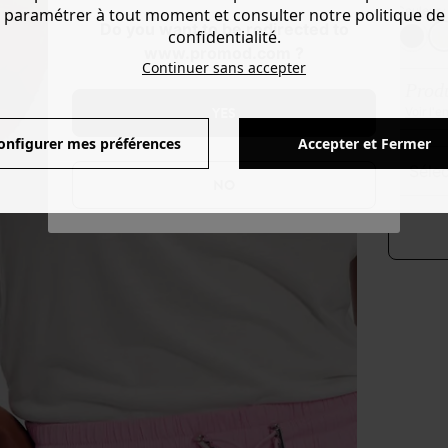
Couleur 
paramétrer à tout moment et consulter notre politique de
Do you want to be redirected to
confidentialité.
www.promod.com ?
Continuer sans accepter
Produ
YES
Voir l'
onfigurer mes préférences
Accepter et Fermer
séle
NO