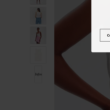
C
Infos