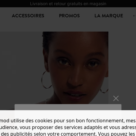
Livraison et retour gratuits en magasin
ACCESSOIRES
PROMOS
LA MARQUE
mod utilise des cookies pour son bon fonctionnement, mes
DÉBAR
audience, vous proposer des services adaptés et vous adres
3,00 €
8,
des publicités selon votre comportement. Vous pouvez les