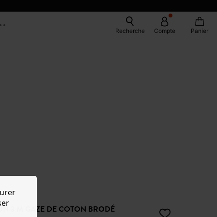
Recherche
Compte
Panier
urer
ser
N 3 M GAZE DE COTON BRODÉ