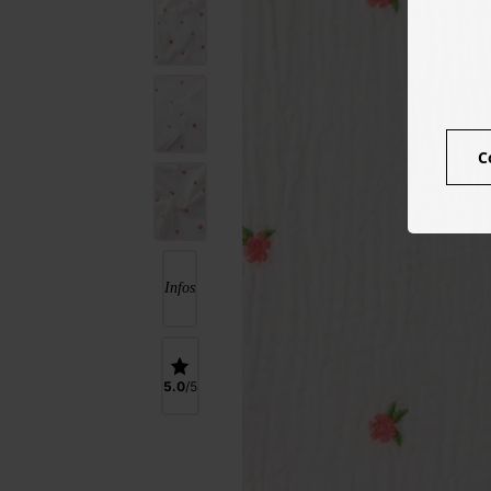
C
Infos
5.0