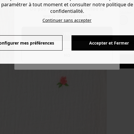
35,00 €
paramétrer à tout moment et consulter notre politique de
Do you want to be redirected to
confidentialité.
Couleur 
www.promod.com ?
Continuer sans accepter
YES
séle
onfigurer mes préférences
Accepter et Fermer
NO