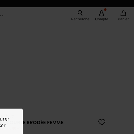
Recherche
Compte
Panier
e unique
urer
SE COURTE BRODÉE FEMME
ser
50%
45,99 €