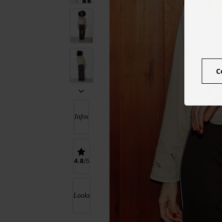
C
Infos
4.8
Looks