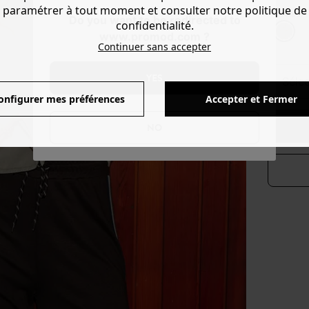
paramétrer à tout moment et consulter notre politique de
Couleur 
Do you want to be redirected to
confidentialité.
www.promod.com ?
Continuer sans accepter
YES
séle
onfigurer mes préférences
Accepter et Fermer
NO