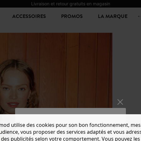
Livraison et retour gratuits en magasin
ACCESSOIRES
PROMOS
LA MARQUE
Teintur
mod utilise des cookies pour son bon fonctionnement, mes
CHEMI
audience, vous proposer des services adaptés et vous adres
22,99 €
-
des publicités selon votre comportement. Vous pouvez les