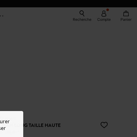
Recherche
Compte
Panier
 Grandes
urer
 JEAN LONG TAILLE HAUTE
ser
50%
49,99 €