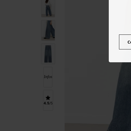
C
Infos
4.5