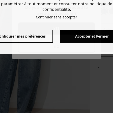
paramétrer à tout moment et consulter notre politique de
Couleur 
Do you want to be redirected to
confidentialité.
www.promod.com ?
Continuer sans accepter
YES
séle
onfigurer mes préférences
Accepter et Fermer
NO