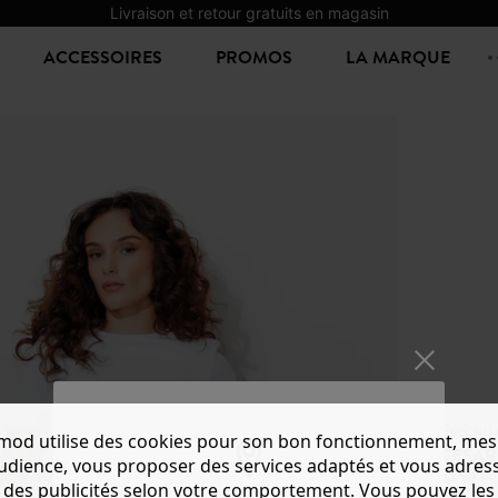
Livraison et retour gratuits en magasin
ACCESSOIRES
PROMOS
LA MARQUE
Spécial
mod utilise des cookies pour son bon fonctionnement, mes
CESAR
audience, vous proposer des services adaptés et vous adres
24,99 €
-
des publicités selon votre comportement. Vous pouvez les