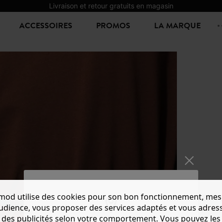
Livraison et retour gratuits en magasin
ACCESSOIRES
PROMOS
LA MARQUE
mod utilise des cookies pour son bon fonctionnement, mes
CEINT
audience, vous proposer des services adaptés et vous adres
9,00 €
25
des publicités selon votre comportement. Vous pouvez les