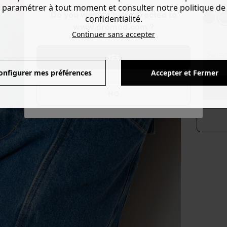
Couleur 
paramétrer à tout moment et consulter notre politique de
Do you want to be redirected to
confidentialité.
www.promod.com ?
Continuer sans accepter
séle
YES
onfigurer mes préférences
Accepter et Fermer
NO