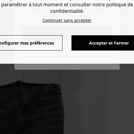
paramétrer à tout moment et consulter notre politique de
CARDI
Do you want to be redirected to
confidentialité.
18,49 €
-
www.promod.com ?
Continuer sans accepter
Couleur 
YES
onfigurer mes préférences
Accepter et Fermer
Produ
NO
Voir l'