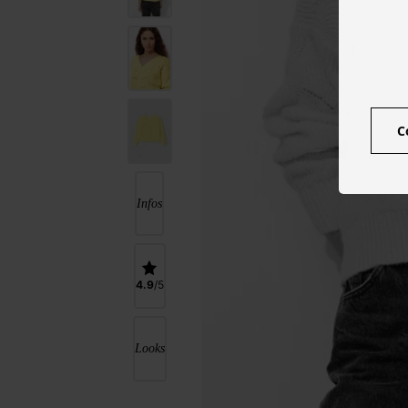
C
Infos
4.9
Looks