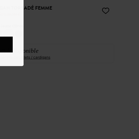
GAN TORSADÉ FEMME
50%
36,99 €
:
Jaune Citron
it indisponible
ensemble des gilets / cardigans