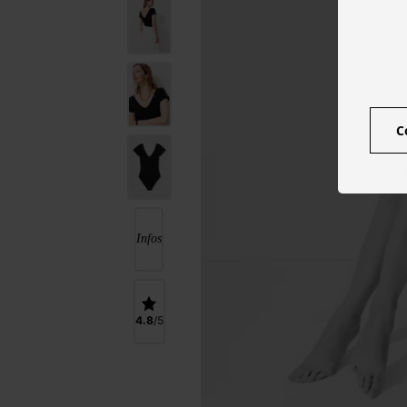
C
Infos
4.8