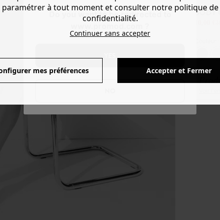
paramétrer à tout moment et consulter notre politique de
BODY 
Do you want to be redirected to
confidentialité.
10,00 €
1
www.promod.com ?
Continuer sans accepter
Couleur 
YES
onfigurer mes préférences
Accepter et Fermer
Produ
NO
Voir l'