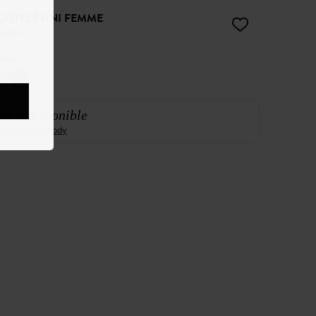
CÔTELÉ UNI FEMME
9,99 €
:
Noir
it indisponible
ensemble des body