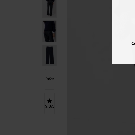
C
Infos
5.0