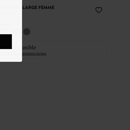
 PANTALON LARGE FEMME
50%
45,99 €
:
Marine
it indisponible
ensemble des pantalons larges