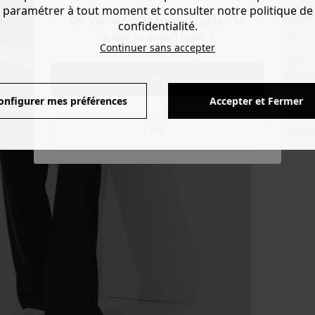
paramétrer à tout moment et consulter notre politique de
BILLY
Do you want to be redirected to
confidentialité.
22,99 €
-
www.promod.com ?
Continuer sans accepter
Couleur 
YES
onfigurer mes préférences
Accepter et Fermer
Produ
NO
Voir l'