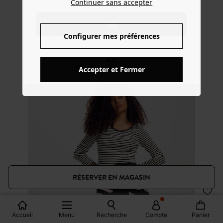
Continuer sans accepter
YES
Configurer mes préférences
NO
Accepter et Fermer
RÉSERVER EN MAGASIN
Looks
Accueil
Menu
Recherche
Compte
Panier