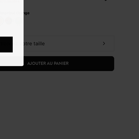
30%
19,99 €
:
Imprimé Orange
ctionnez votre taille
AJOUTER AU PANIER