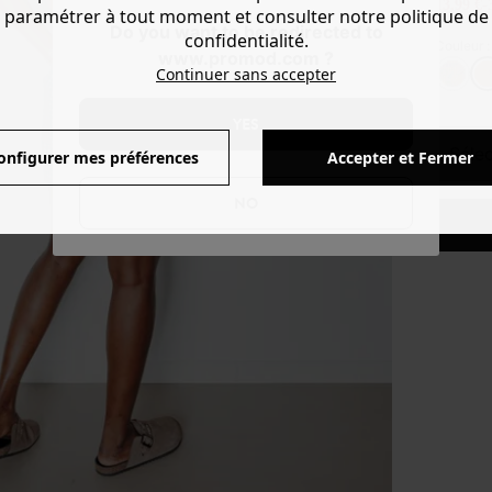
13,99 €
-
paramétrer à tout moment et consulter notre politique de
Do you want to be redirected to
confidentialité.
Couleur 
www.promod.com ?
Continuer sans accepter
YES
séle
onfigurer mes préférences
Accepter et Fermer
NO