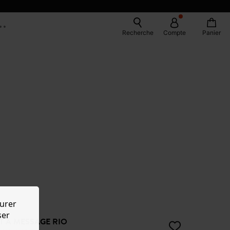
Recherche
Compte
Panier
urer
ser
RT À MESSAGE RIO