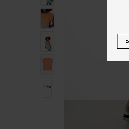
C
Infos