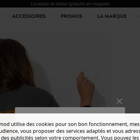
Livraison et retour gratuits en magasin
ACCESSOIRES
PROMOS
LA MARQUE
mod utilise des cookies pour son bon fonctionnement, mes
T-SHI
audience, vous proposer des services adaptés et vous adres
19,99 €
des publicités selon votre comportement. Vous pouvez les