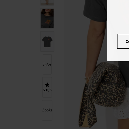
C
Infos
5.0
Looks