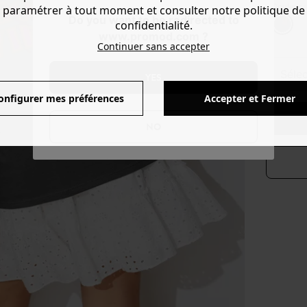
Couleur 
paramétrer à tout moment et consulter notre politique de
Do you want to be redirected to
confidentialité.
www.promod.com ?
Continuer sans accepter
séle
YES
onfigurer mes préférences
Accepter et Fermer
NO