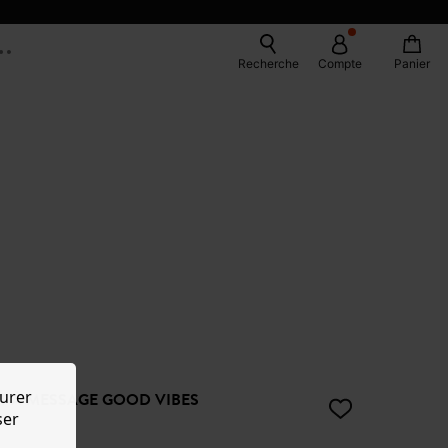
Recherche
Compte
Panier
urer
RT À MESSAGE GOOD VIBES
ser