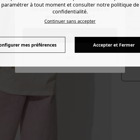
Couleur 
paramétrer à tout moment et consulter notre politique de
Do you want to be redirected to
confidentialité.
www.promod.com ?
Continuer sans accepter
Produ
YES
Voir l'
onfigurer mes préférences
Accepter et Fermer
séle
NO