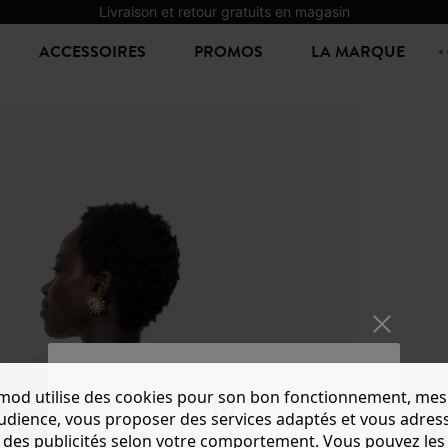
Livraison et retour gratuits en magasin
ACCESSOIRES
PROMOS
LA MARQUE
mod utilise des cookies pour son bon fonctionnement, mes
T-SHI
audience, vous proposer des services adaptés et vous adres
10,00 €
1
des publicités selon votre comportement. Vous pouvez les