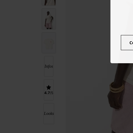
C
Infos
4.7
Looks