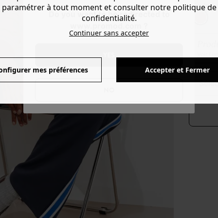
Couleur 
paramétrer à tout moment et consulter notre politique de
Do you want to be redirected to
confidentialité.
www.promod.com ?
Continuer sans accepter
Produ
YES
Voir l'
onfigurer mes préférences
Accepter et Fermer
séle
NO