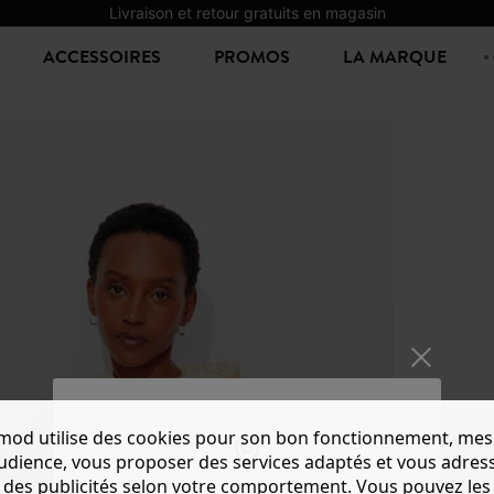
Livraison et retour gratuits en magasin
ACCESSOIRES
PROMOS
LA MARQUE
mod utilise des cookies pour son bon fonctionnement, mes
SWEAT
audience, vous proposer des services adaptés et vous adres
17,00 €
3
des publicités selon votre comportement. Vous pouvez les