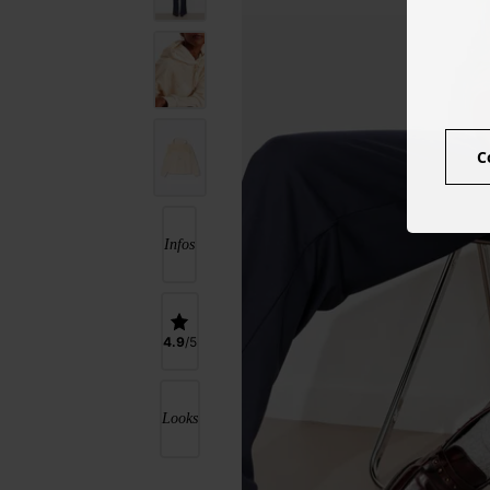
C
Infos
4.9
Looks