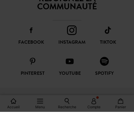
COMMUNAUTÉ
FACEBOOK
INSTAGRAM
TIKTOK
PINTEREST
YOUTUBE
SPOTIFY
SHOP
Accueil
Menu
Recherche
Compte
Panier
AIDE
PROMOD