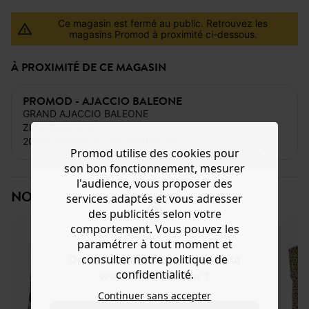
Ce magasin est fermé au public. Retrouvez les
magasins Promod à proximité ci-dessous.
À PROXIMITÉ DE CE MAGASIN
PROMOD - AJACCIO BALEONE
GRAND AJACCIO BALEONE
ZI DE BALEONE
20167 SARROLA-CARCOPINO, FR
Promod utilise des cookies pour
son bon fonctionnement, mesurer
l'audience, vous proposer des
NOS CLIENTES SONT LOVE LOVE!
services adaptés et vous adresser
des publicités selon votre
comportement. Vous pouvez les
paramétrer à tout moment et
consulter notre politique de
Do you want to be redirected to
confidentialité.
www.promod.com ?
Continuer sans accepter