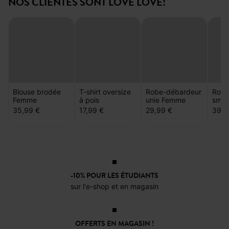
NOS CLIENTES SONT LOVE LOVE!
Blouse brodée
T-shirt oversize
Robe-débardeur
Robe
Femme
à pois
unie Femme
smo
35,99 €
17,99 €
29,99 €
39,9
-10% POUR LES ÉTUDIANTS
sur l'e-shop et en magasin
OFFERTS EN MAGASIN !