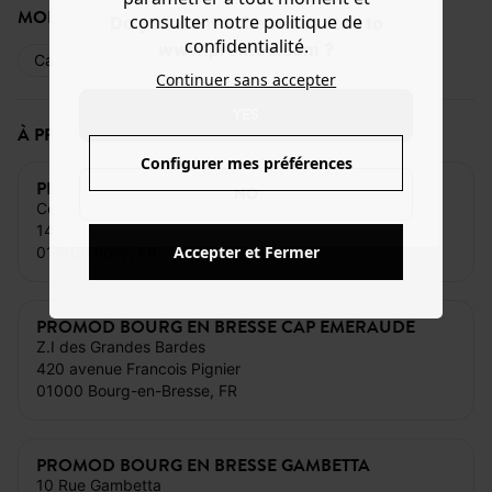
MODE DE PAIEMENT
consulter notre politique de
Do you want to be redirected to
confidentialité.
www.promod.com ?
Carte bancaire
Espèces
Cartes cadeaux
Continuer sans accepter
YES
À PROXIMITÉ DE CE MAGASIN
Configurer mes préférences
PROMOD THOIRY SHOPPING VAL THOIRY
NO
Centre Commercial Val Thoiry
1401 Rue de la Gare
Accepter et Fermer
01710 Thoiry, FR
PROMOD BOURG EN BRESSE CAP EMERAUDE
Z.I des Grandes Bardes
420 avenue Francois Pignier
01000 Bourg-en-Bresse, FR
PROMOD BOURG EN BRESSE GAMBETTA
10 Rue Gambetta