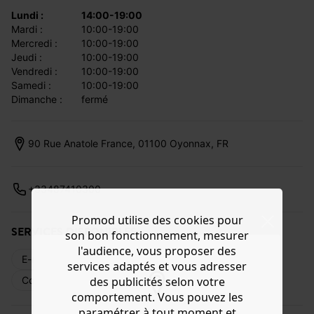
lundi :
14:00-19:00
mardi :
10:00-19:00
mercredi :
10:00-19:00
jeudi :
10:00-19:00
vendredi :
10:00-19:00
samedi :
10:00-19:00
dimanche :
fermé
90 Rue Anatole France, 01100 Oyonnax, FR
+33487410300
Promod utilise des cookies pour
SERVICES DISPONIBLES
son bon fonctionnement, mesurer
l'audience, vous proposer des
E-réservation
Livraison web
Retours
services adaptés et vous adresser
Commande en magasin
Cartes cadeaux
des publicités selon votre
comportement. Vous pouvez les
paramétrer à tout moment et