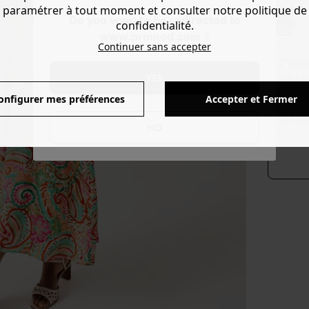
Couleur 
paramétrer à tout moment et consulter notre politique de
Do you want to be redirected to
confidentialité.
www.promod.com ?
Continuer sans accepter
Produ
YES
Voir l'
onfigurer mes préférences
Accepter et Fermer
séle
NO