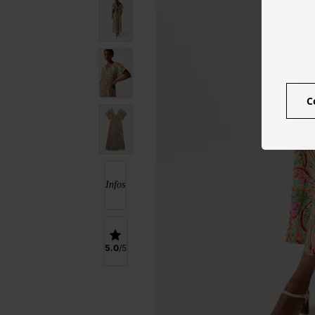
C
Infos
5.0