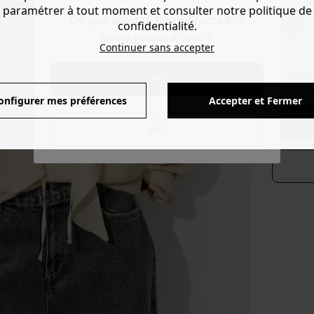
Couleur 
paramétrer à tout moment et consulter notre politique de
Do you want to be redirected to
confidentialité.
www.promod.com ?
Continuer sans accepter
séle
YES
onfigurer mes préférences
Accepter et Fermer
NO