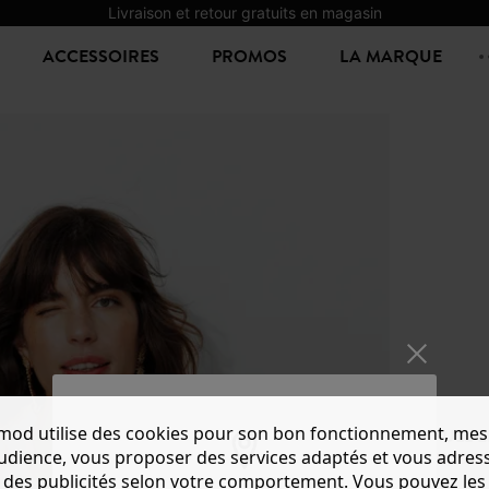
Livraison et retour gratuits en magasin
ACCESSOIRES
PROMOS
LA MARQUE
mod utilise des cookies pour son bon fonctionnement, mes
PULL E
audience, vous proposer des services adaptés et vous adres
20,00 €
4
des publicités selon votre comportement. Vous pouvez les