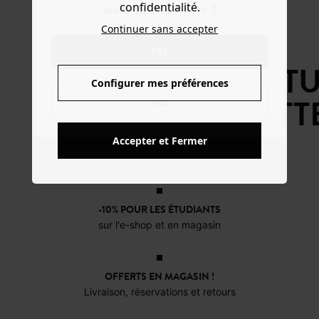
INSTAGRAM
confidentialité.
www.promod.com ?
Continuer sans accepter
AVEC
YES
#PROMODCOUTU
Configurer mes préférences
#PATRONCOLETT
NO
Accepter et Fermer
-10% POUR LES ÉTUDIANTS
sur l'e-shop et en magasin
OFFERTS EN MAGASIN !
Livraison, réservations et retours