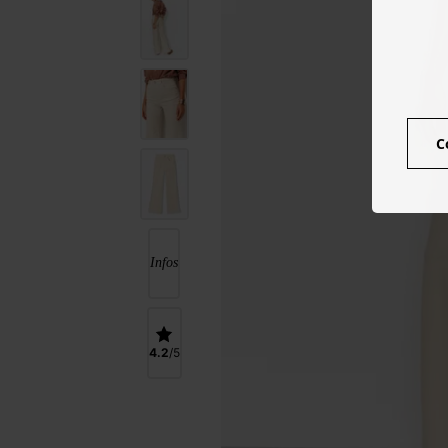
C
Infos
4.2