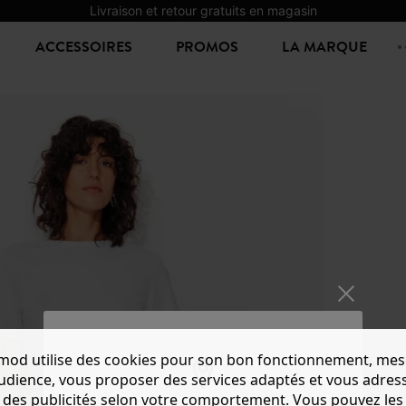
Livraison et retour gratuits en magasin
ACCESSOIRES
PROMOS
LA MARQUE
mod utilise des cookies pour son bon fonctionnement, mes
PANTA
audience, vous proposer des services adaptés et vous adres
20,00 €
4
des publicités selon votre comportement. Vous pouvez les