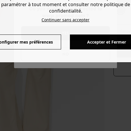
Couleur 
paramétrer à tout moment et consulter notre politique de
Do you want to be redirected to
confidentialité.
www.promod.com ?
Continuer sans accepter
séle
YES
onfigurer mes préférences
Accepter et Fermer
NO