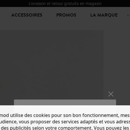
Livraison et retour gratuits en magasin
ACCESSOIRES
PROMOS
LA MARQUE
mod utilise des cookies pour son bon fonctionnement, mes
MOCAS
audience, vous proposer des services adaptés et vous adres
29,99 €
des publicités selon votre comportement. Vous pouvez les