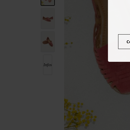
C
Infos