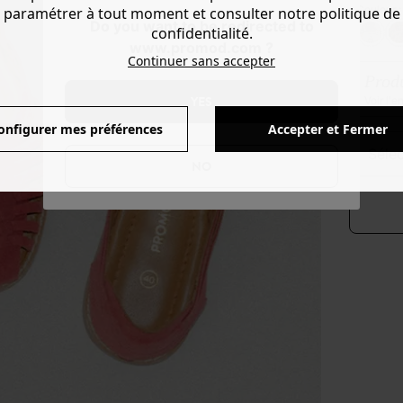
Couleur 
paramétrer à tout moment et consulter notre politique de
Do you want to be redirected to
confidentialité.
www.promod.com ?
Continuer sans accepter
Produ
YES
Voir l'
onfigurer mes préférences
Accepter et Fermer
séle
NO