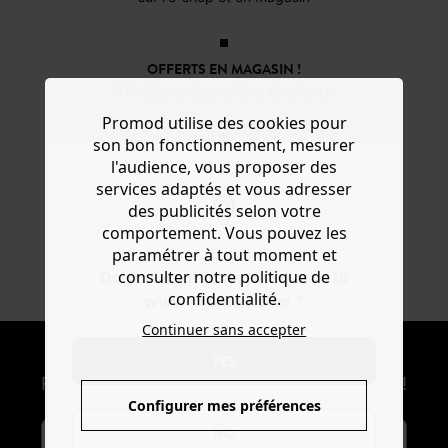
OFFERTS EN MAGASIN !
Livraison, réservations et retours
Promod utilise des cookies pour
son bon fonctionnement, mesurer
3X SANS FRAIS*
l'audience, vous proposer des
Avec ALMA au moment du paiement
services adaptés et vous adresser
des publicités selon votre
comportement. Vous pouvez les
paramétrer à tout moment et
DU 34 AU 48
consulter notre politique de
Do you want to be redirected to
En ligne et dans 200 magasins
confidentialité.
www.promod.com ?
Continuer sans accepter
NEWSLETTER
YES
Recevoir les actus mode et offres Promod !
Configurer mes préférences
NO