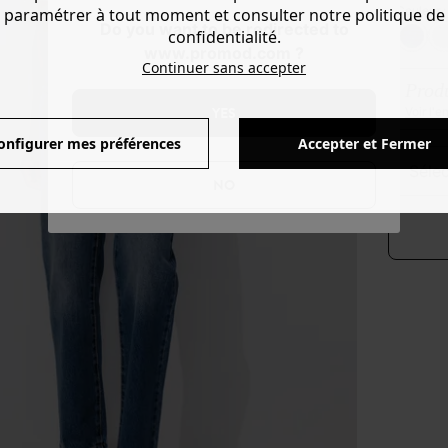
Couleur 
paramétrer à tout moment et consulter notre politique de
Do you want to be redirected to
confidentialité.
www.promod.com ?
Continuer sans accepter
Produ
YES
Voir l'
onfigurer mes préférences
Accepter et Fermer
séle
NO