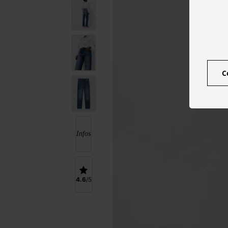
C
Infos
4.6