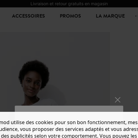
Livraison et retour gratuits en magasin
ACCESSOIRES
PROMOS
LA MARQUE
mod utilise des cookies pour son bon fonctionnement, mes
JEAN 
audience, vous proposer des services adaptés et vous adres
17,99 €
-
des publicités selon votre comportement. Vous pouvez les