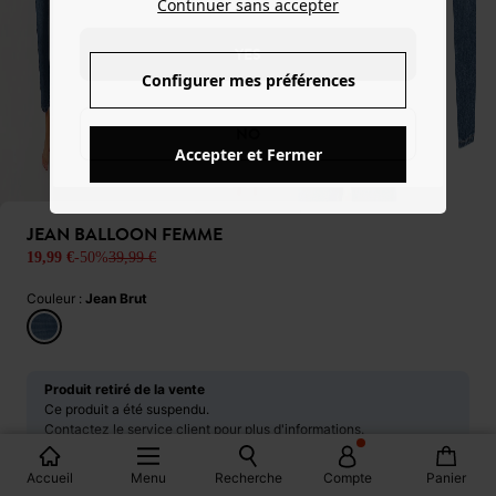
Continuer sans accepter
YES
Configurer mes préférences
NO
Accepter et Fermer
JEAN BALLOON FEMME
19,99 €
-50%
39,99 €
Couleur :
Jean Brut
Produit retiré de la vente
Ce produit a été suspendu.
Contactez le service client pour plus d'informations.
CONTACTER LE SERVICE CLIENT
Accueil
Menu
Recherche
Compte
Panier