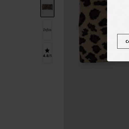
Infos
C
4.8