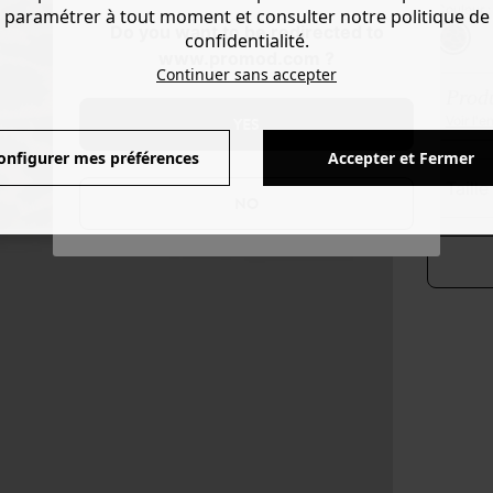
Couleur 
paramétrer à tout moment et consulter notre politique de
Do you want to be redirected to
confidentialité.
www.promod.com ?
Continuer sans accepter
Produ
Voir l'
YES
onfigurer mes préférences
Accepter et Fermer
taill
NO