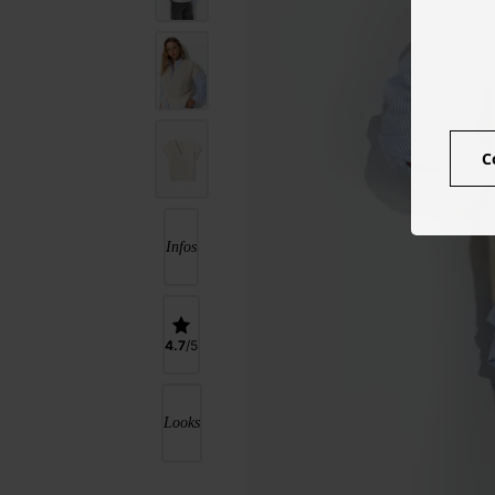
C
Infos
4.7
Looks