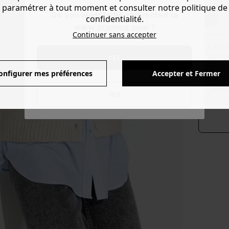
Couleur 
paramétrer à tout moment et consulter notre politique de
Do you want to be redirected to
confidentialité.
www.promod.com ?
Continuer sans accepter
Produ
YES
Voir l'
onfigurer mes préférences
Accepter et Fermer
séle
NO