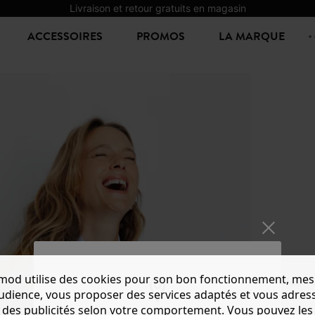
Livraison et retour gratuits en magasin
ACCESSOIRES
PROMOS
LA MARQUE
mod utilise des cookies pour son bon fonctionnement, mes
GILET
audience, vous proposer des services adaptés et vous adres
14,99 €
-
des publicités selon votre comportement. Vous pouvez les