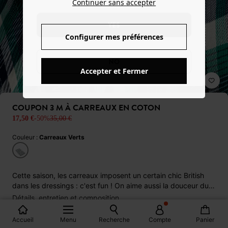
Continuer sans accepter
YES
Configurer mes préférences
NO
Accepter et Fermer
COUPON 3 M À CARREAUX EN COTON
17,50 €
-50%
35,00 €
Couleur :
Carreaux Verts
Cette saison, les carreaux imposent un certain chic British
dans les dressings : c'est fun ! On aime aussi la douceur du
100% coton. Le mot de la styliste : une jupe droite, un short
détails, entretien et composition
chic, un pantalon large, une veste ou un tote-bag... les
idées-coutures ne manquent pas !
Accueil
Menu
Recherche
Compte
Panier
Produit indisponible