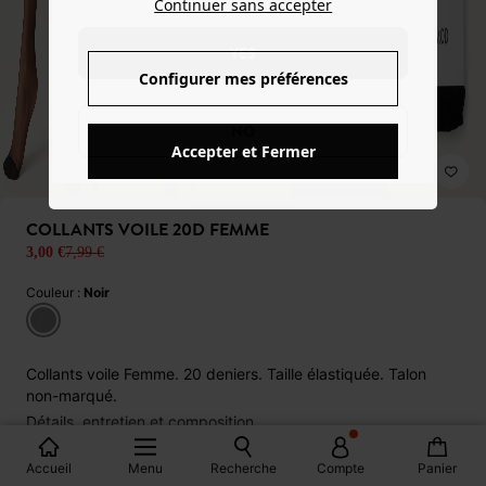
Continuer sans accepter
YES
Configurer mes préférences
NO
Accepter et Fermer
COLLANTS VOILE 20D FEMME
3,00 €
7,99 €
Couleur :
Noir
Collants voile Femme. 20 deniers. Taille élastiquée. Talon
non-marqué.
détails, entretien et composition
Accueil
Menu
Recherche
Compte
Panier
Produit indisponible