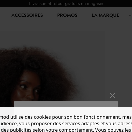
Livraison et retour gratuits en magasin
ACCESSOIRES
PROMOS
LA MARQUE
mod utilise des cookies pour son bon fonctionnement, mes
CHEMI
audience, vous proposer des services adaptés et vous adres
15,00 €
2
des publicités selon votre comportement. Vous pouvez les