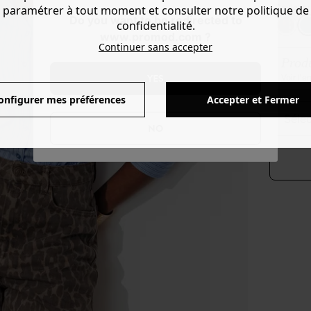
Couleur 
paramétrer à tout moment et consulter notre politique de
Do you want to be redirected to
confidentialité.
www.promod.com ?
Continuer sans accepter
Produ
YES
Voir l'
onfigurer mes préférences
Accepter et Fermer
séle
NO