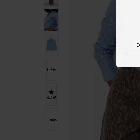
C
Infos
4.8
Looks