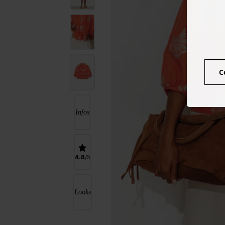
C
Infos
4.8
Looks