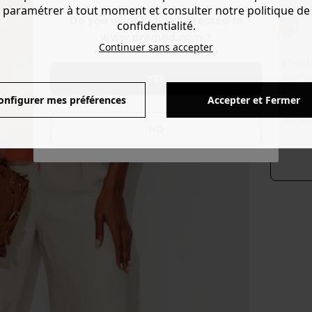
Couleur 
paramétrer à tout moment et consulter notre politique de
Do you want to be redirected to
confidentialité.
www.promod.com ?
Continuer sans accepter
Produ
YES
Voir l'
onfigurer mes préférences
Accepter et Fermer
séle
NO