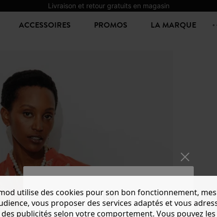
Livraison et retour gratuits en magasin
ACCESSOIRES
PROMOS
LA MARQUE
mod utilise des cookies pour son bon fonctionnement, mes
CHEMI
audience, vous proposer des services adaptés et vous adres
17,99 €
-
des publicités selon votre comportement. Vous pouvez les