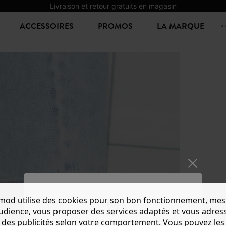
Livraison et retour gratuits en magasin
ACCESSOIRES
PROMOS
LA MARQUE
mod utilise des cookies pour son bon fonctionnement, mes
CHAUS
audience, vous proposer des services adaptés et vous adres
3,00 €
7,
des publicités selon votre comportement. Vous pouvez les