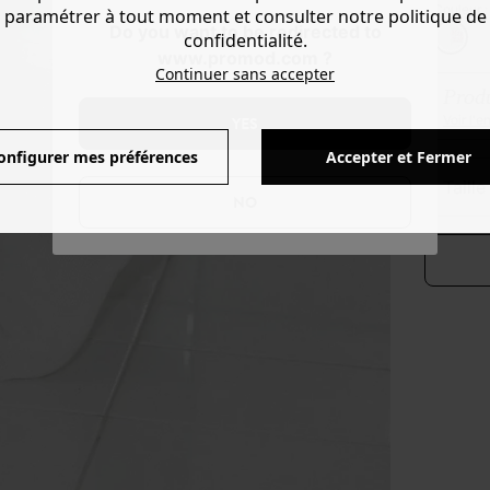
Couleur 
paramétrer à tout moment et consulter notre politique de
Do you want to be redirected to
confidentialité.
www.promod.com ?
Continuer sans accepter
Produ
Voir l'
YES
onfigurer mes préférences
Accepter et Fermer
taill
NO