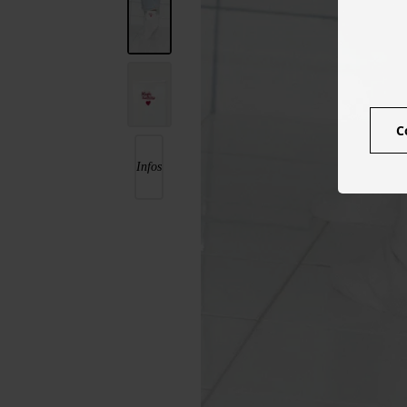
C
Infos