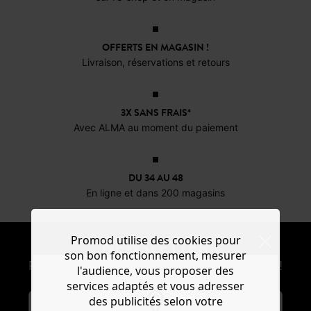
OFFERTS EN MAGASIN !
Livraison, réservations et retours
3X SANS FRAIS*
Avec ALMA au moment du paiement
DU 34 AU 48
En ligne et dans 200 magasins
Promod utilise des cookies pour
NEWSLETTER
son bon fonctionnement, mesurer
Recevoir les actus mode et offres Promod !
l'audience, vous proposer des
services adaptés et vous adresser
des publicités selon votre