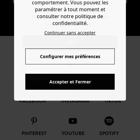
comportement. Vous pouvez les
paramétrer à tout moment et
consulter notre politique de
Do you want to be redirected to
S'ABONNER
confidentialité.
www.promod.com ?
Continuer sans accepter
YES
REJOIGNEZ LA
Configurer mes préférences
COMMUNAUTÉ
NO
Accepter et Fermer
FACEBOOK
INSTAGRAM
TIKTOK
PINTEREST
YOUTUBE
SPOTIFY