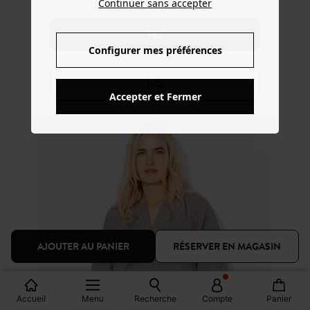
Continuer sans accepter
YES
Configurer mes préférences
NO
Accepter et Fermer
AJOUTER AU PANIER
RÉSERVER EN MAGASIN
Accueil
Menu
Recherche
Compte
Panier