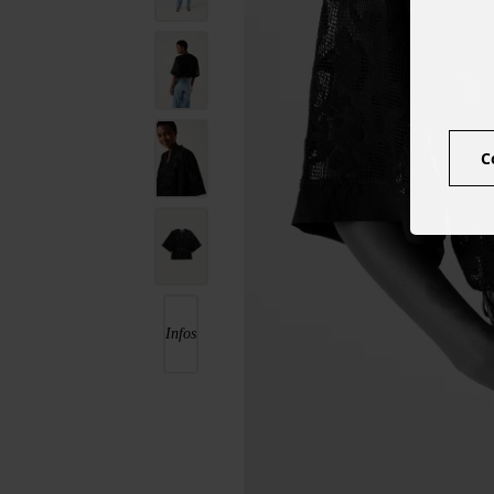
C
Infos