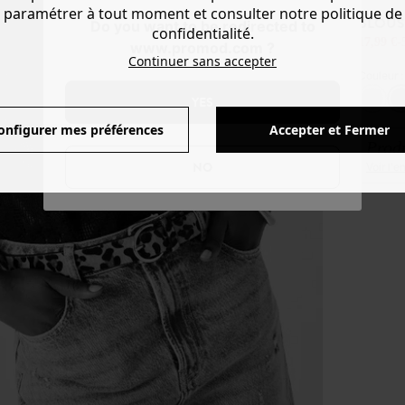
paramétrer à tout moment et consulter notre politique de
BLOUS
Do you want to be redirected to
confidentialité.
17,99 €
-
www.promod.com ?
Continuer sans accepter
Couleur 
YES
onfigurer mes préférences
Accepter et Fermer
Produ
NO
Voir l'