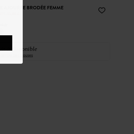
E AJOURÉE BRODÉE FEMME
50%
35,99 €
:
Noir
it indisponible
ensemble des blouses