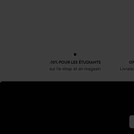
« Il n’y a pas de hasard, il n’y 
la même année que la déclaration
claire : proposer des
vête
engagemen
-10% POUR LES ÉTUDIANTS
OF
Depuis plusieurs années,
sur l'e-shop et en magasin
Livrais
Collection
Promod Repris
Promod Couture
: v
Fi
Le 
La boutique en ligne
Promod.fr
v
dans l’une de nos 411 boutique
-10% toute l’année et rejoigne