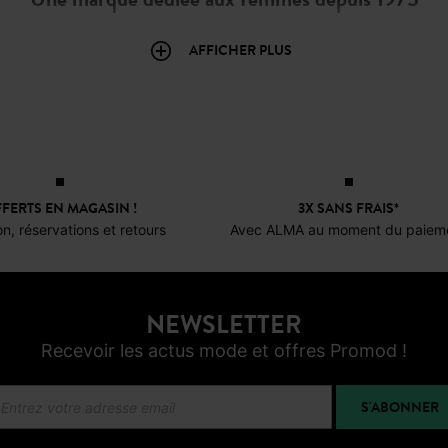
a que des rendez-vous », écrivait Paul Éluard. Ce n’est sans doute pas
AFFICHER PLUS
 des droits des femmes. Fondée par Francis-Charles Pollet, Promod s
ments femme
à la fois modernes, accessibles et inspirants. Aujourd’hu
t, en inscrivant la marque dans une dynamique plus durable et part
Une mode femme éco-conçue et participative
FERTS EN MAGASIN !
3X SANS FRAIS*
 Promod œuvre pour une mode plus responsable. Cela se traduit par plu
on, réservations et retours
Avec ALMA au moment du paiem
 éco-conçue
: réduction de l’impact environnemental dès la concept
e
: donnez une seconde vie à vos anciens vêtements femme et recev
alorisation de nos tissus dormants avec la vente de coupons et de pa
n du Black Friday
: des prix justes et des promotions régulières toute
shopping mode femme Promod : en ligne et en bout
NEWSLETTER
Recevoir les actus mode et offres Promod !
ous permet d’acheter vos
vêtements femme
préférés 24h/24, 7j/7, 
s situées en France, Belgique, Suisse et Luxembourg. Bénéficiez aus
S'ABONNER
z notre programme de fidélité
Promod Club
pour profiter de ventes 
exclusifs.