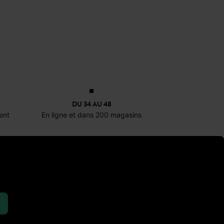
 une coïncidence si Promod est née
’est construite avec une ambition
i, Julien Pollet perpétue cet
icipative.
DU 34 AU 48
sieurs initiatives fortes :
ent
En ligne et dans 200 magasins
ion des vêtements.
ez des bons d’achat.
trons pour la création DIY.
 l’année.
ique
avec possibilité de
click & collect
si de la
réduction étudiante
de
privées, cadeaux et événements