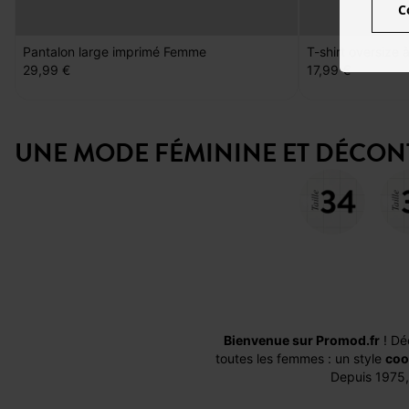
C
Pantalon large imprimé Femme
T-shirt oversize 
29,99 €
17,99 €
UNE MODE FÉMININE ET DÉCONTR
Bienvenue sur Promod.fr
! Dé
toutes les femmes : un style
coo
Depuis 1975,