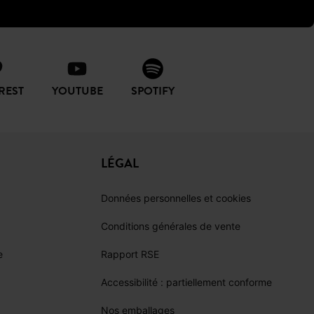
se, et les
imprimés Prince-de-
skets, on associe le blazer à une
REST
YOUTUBE
SPOTIFY
vies de liberté et de créativité.
gée
LÉGAL
s
, nous construisons une mode
Données personnelles et cookies
es, manteaux, sacs, bijoux et bien
vous êtes avec Promod.
Conditions générales de vente
e
Rapport RSE
Accessibilité : partiellement conforme
Nos emballages