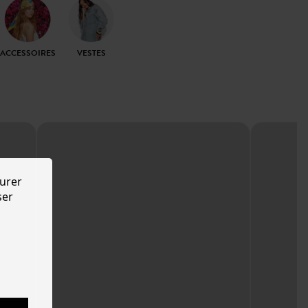
ACCESSOIRES
VESTES
urer
ser