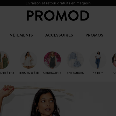
Livraison et retour gratuits en magasin
VÊTEMENTS
ACCESSOIRES
PROMOS
D'ÉTÉ N°8
TENUES D'ÉTÉ
CEREMONIE
ENSEMBLES
44 ET +
C